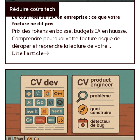
Réduire coûts tech
23.07.2026
Le coût réel de l'IA en entreprise : ce que votre
facture ne dit pas
Prix des tokens en baisse, budgets IA en hausse.
Comprendre pourquoi votre facture risque de
déraper et reprendre la lecture de votre
dépense IA.
Lire l'article