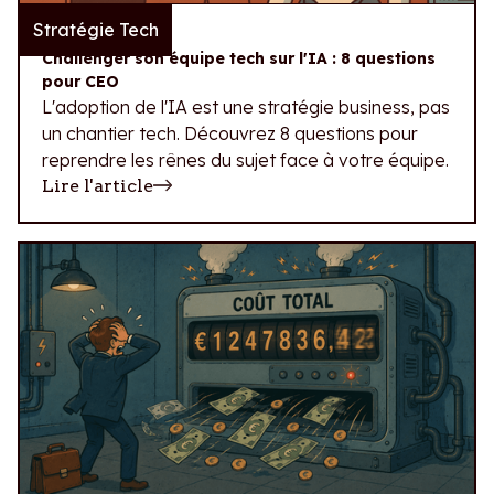
Stratégie Tech
29.07.2026
Challenger son équipe tech sur l'IA : 8 questions
pour CEO
L'adoption de l'IA est une stratégie business, pas
un chantier tech. Découvrez 8 questions pour
reprendre les rênes du sujet face à votre équipe.
Lire l'article