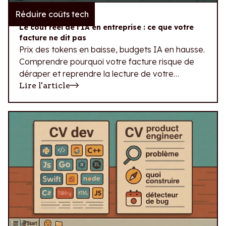
Réduire coûts tech
23.07.2026
Le coût réel de l'IA en entreprise : ce que votre
facture ne dit pas
Prix des tokens en baisse, budgets IA en hausse.
Comprendre pourquoi votre facture risque de
déraper et reprendre la lecture de votre
dépense IA.
Lire l'article