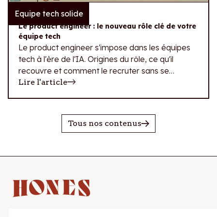
Equipe tech solide
10.07.2026
Le product engineer : le nouveau rôle clé de votre
équipe tech
Le product engineer s'impose dans les équipes
tech à l'ère de l'IA. Origines du rôle, ce qu'il
recouvre et comment le recruter sans se
tromper de profil.
Lire l'article
Tous nos contenus