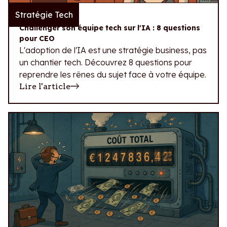
Stratégie Tech
29.07.2026
Challenger son équipe tech sur l'IA : 8 questions
pour CEO
L'adoption de l'IA est une stratégie business, pas
un chantier tech. Découvrez 8 questions pour
reprendre les rênes du sujet face à votre équipe.
Lire l'article