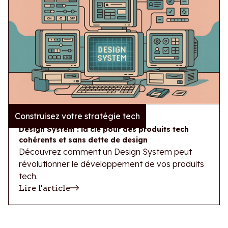
Construisez votre stratégie tech
10/7/2026
Design System : la clé pour des produits tech
cohérents et sans dette de design
Découvrez comment un Design System peut
révolutionner le développement de vos produits
tech.
Lire l'article