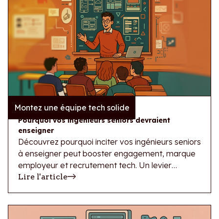
Montez une équipe tech solide
10/2/2026
Pourquoi vos ingénieurs seniors devraient
enseigner
Découvrez pourquoi inciter vos ingénieurs seniors
à enseigner peut booster engagement, marque
employeur et recrutement tech. Un levier
business trop sous-estimé.
Lire l'article