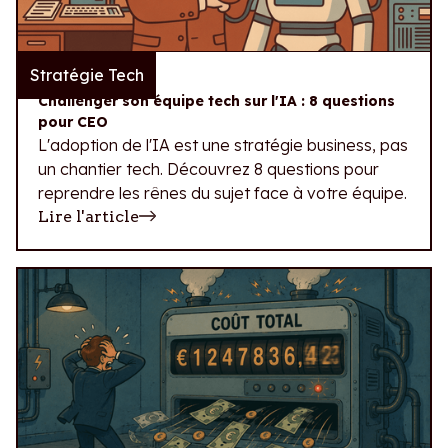
Stratégie Tech
29.07.2026
Challenger son équipe tech sur l'IA : 8 questions
pour CEO
L'adoption de l'IA est une stratégie business, pas
un chantier tech. Découvrez 8 questions pour
reprendre les rênes du sujet face à votre équipe.
Lire l'article