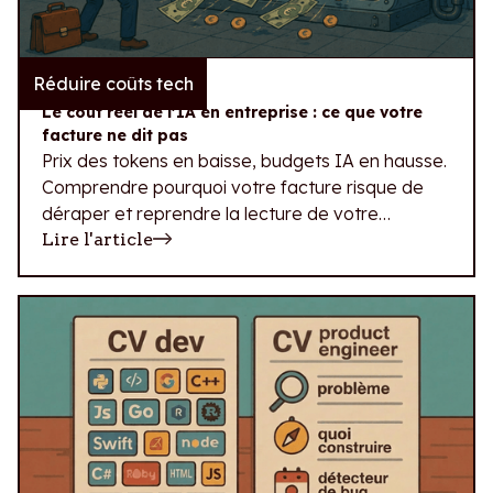
Réduire coûts tech
23.07.2026
Le coût réel de l'IA en entreprise : ce que votre
facture ne dit pas
Prix des tokens en baisse, budgets IA en hausse.
Comprendre pourquoi votre facture risque de
déraper et reprendre la lecture de votre
dépense IA.
Lire l'article