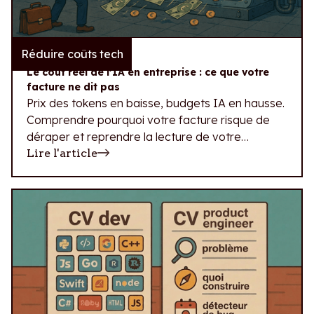
Réduire coûts tech
23.07.2026
Le coût réel de l'IA en entreprise : ce que votre
facture ne dit pas
Prix des tokens en baisse, budgets IA en hausse.
Comprendre pourquoi votre facture risque de
déraper et reprendre la lecture de votre
dépense IA.
Lire l'article