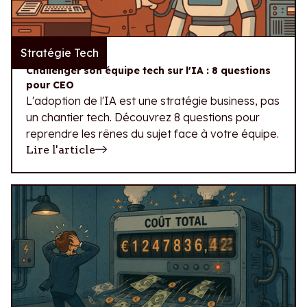
Stratégie Tech
29.07.2026
Challenger son équipe tech sur l'IA : 8 questions
pour CEO
L'adoption de l'IA est une stratégie business, pas
un chantier tech. Découvrez 8 questions pour
reprendre les rênes du sujet face à votre équipe.
Lire l'article