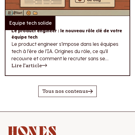
Equipe tech solide
10.07.2026
Le product engineer : le nouveau rôle clé de votre
équipe tech
Le product engineer s'impose dans les équipes
tech à l'ère de l'IA. Origines du rôle, ce qu'il
recouvre et comment le recruter sans se
tromper de profil.
Lire l'article
Tous nos contenus