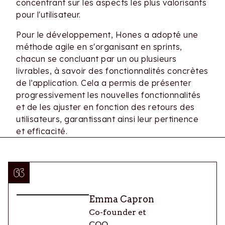
concentrant sur les aspects les plus valorisants
pour l'utilisateur.
Pour le développement, Hones a adopté une
méthode agile en s'organisant en sprints,
chacun se concluant par un ou plusieurs
livrables, à savoir des fonctionnalités concrètes
de l’application. Cela a permis de présenter
progressivement les nouvelles fonctionnalités
et de les ajuster en fonction des retours des
utilisateurs, garantissant ainsi leur pertinence
et efficacité.
Depuis le lancement de cet outil, nous
observons
une croissance mensuelle à deux
chiffres
. L'outil répond parfaitement aux
attentes car, en plus de son expansion rapide
Emma Capron
et de l'augmentation du nombre d'utilisateurs,
le personnel nécessaire au siège reste stable.
Co-founder et
Cela témoigne d'une croissance durable et
COO