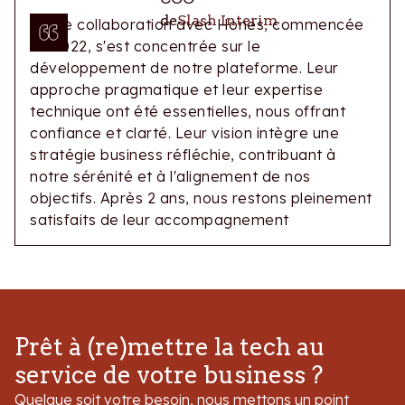
maîtrisée, et d’une tech… au service du
de
Slash Interim
Notre collaboration avec Hones, commencée
business de Slash Interim.
en 2022, s'est concentrée sur le
développement de notre plateforme. Leur
approche pragmatique et leur expertise
technique ont été essentielles, nous offrant
confiance et clarté. Leur vision intègre une
stratégie business réfléchie, contribuant à
notre sérénité et à l'alignement de nos
objectifs. Après 2 ans, nous restons pleinement
satisfaits de leur accompagnement
Prêt à (re)mettre la tech au
service de votre business ?
Quelque soit votre besoin, nous mettons un point