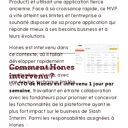
Product) et utilisait une application tierce
ancienne. Face à sa croissance rapide, ce MVP
a vite atteint ses limites et l’entreprise a
souhaité disposer de sa propre application qui
réponde mieux à ses besoins business et à
leurs évolutions.
Hones est intervenu dans
ce contexte, où il fallait
développer rapidement
Comment Hones est
une nouvelle version de
intervenu ?
l’application, et cela, avec
une équipe technique limitée.
Un
CTO de Hones est intervenu 1 jour par
semaine
, travaillant en étroite collaboration
avec les fondateurs pour prioriser et concevoir
les fonctionnalités de la plateforme ayant le
plus fort impact sur le business de Slash
Interim. Parmi les responsabilités assignées à
Hones :