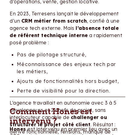
d’opérations, vente, gestion locative.
En 2023, Terresens lançait le développement
d’un
CRM métier from scratch
, confié à une
agence tech externe. Mais
l’absence totale
de référent technique interne
a rapidement
posé problème :
Pas de pilotage structuré,
Méconnaissance des enjeux tech par
les métiers,
Ajouts de fonctionnalités hors budget,
Perte de visibilité pour la direction.
L’agence travaillait en autonomie avec 3 à 5
Comment Hones est
développeurs et 2 chefs de projet, sans
interlocuteur capable de
challenger ou
intervenu ?
structurer le projet côté client
. Résultat :
Hones
est intervenu en premier lieu avec un
dérive fonctionnelle, tensions, manque de