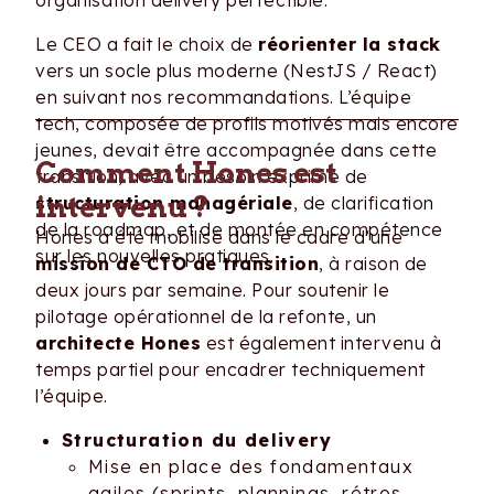
organisation delivery perfectible.
Le CEO a fait le choix de
réorienter la stack
vers un socle plus moderne (NestJS / React)
en suivant nos recommandations. L’équipe
tech, composée de profils motivés mais encore
jeunes, devait être accompagnée dans cette
Comment Hones est
transition, avec un besoin exprimé de
intervenu ?
structuration managériale
, de clarification
de la roadmap, et de montée en compétence
Hones a été mobilisé dans le cadre d’une
sur les nouvelles pratiques.
mission de CTO de transition
, à raison de
deux jours par semaine. Pour soutenir le
pilotage opérationnel de la refonte, un
architecte Hones
est également intervenu à
temps partiel pour encadrer techniquement
l’équipe.
Structuration du delivery
Mise en place des fondamentaux
agiles (sprints, plannings, rétros,