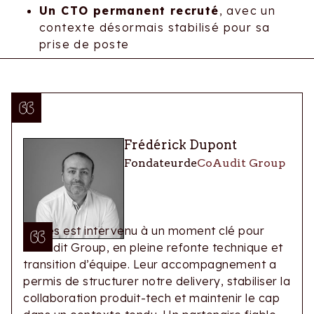
Un CTO permanent recruté
, avec un
contexte désormais stabilisé pour sa
prise de poste
Les retours de l’équipe produit et tech ont été
très positifs, saluant notamment l’apport
méthodologique, l’écoute, et la montée en
compétence induite par la mission.
Frédérick Dupont
Fondateur
de
CoAudit Group
Hones est intervenu à un moment clé pour
CoAudit Group, en pleine refonte technique et
transition d’équipe. Leur accompagnement a
permis de structurer notre delivery, stabiliser la
collaboration produit-tech et maintenir le cap