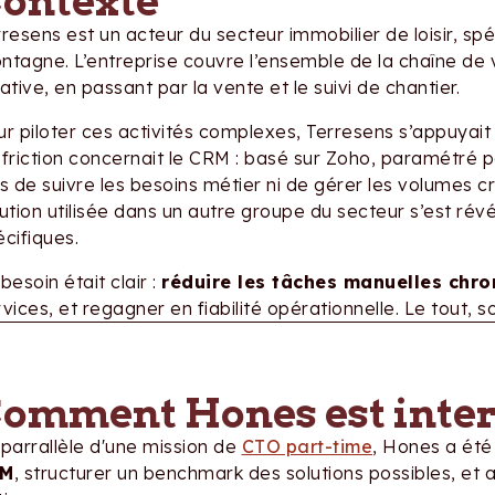
ontexte
resens est un acteur du secteur immobilier de loisir, sp
tagne. L’entreprise couvre l’ensemble de la chaîne de va
ative, en passant par la vente et le suivi de chantier.
r piloter ces activités complexes, Terresens s’appuyait s
friction concernait le CRM : basé sur Zoho, paramétré pa
s de suivre les besoins métier ni de gérer les volumes c
ution utilisée dans un autre groupe du secteur s’est rév
cifiques.
besoin était clair :
réduire les tâches manuelles chr
vices, et regagner en fiabilité opérationnelle. Le tout, s
omment Hones est inte
 parrallèle d'une mission de
CTO part-time
, Hones a ét
RM
, structurer un benchmark des solutions possibles, et