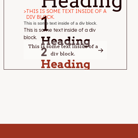
Heading
>
THIS IS SOME TEXT INSIDE OF A
1
DIV BLOCK.
This is some text inside of a div block.
This is some text inside of a div
block.
Heading
This is some text inside of a
2
div block.
Heading
3
Heading 4
Heading 5
Heading 6
Lorem ipsum dolor
sit amet,
consectetur