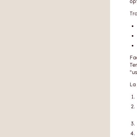
opt
Tr
Fac
Ter
“us
La