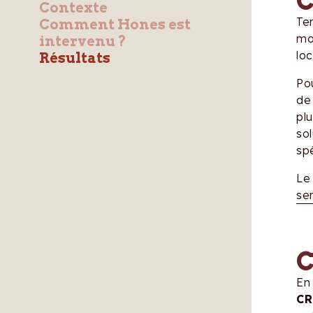
C
Contexte
Ter
Comment Hones est
mon
intervenu ?
loc
Résultats
Pou
de 
plu
sol
spé
Le 
ser
C
En
C