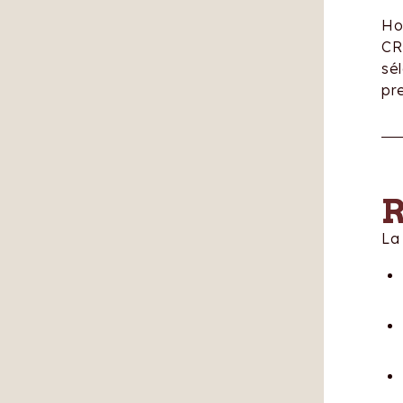
Ho
CRM
sé
pr
R
La