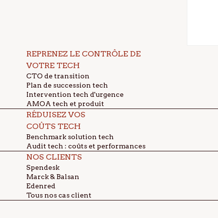
Item 1
Item 2
Item 3
Unordered list
REPRENEZ LE CONTRÔLE DE
Item A
VOTRE TECH
Item B
CTO de transition
Plan de succession tech
Item C
Intervention tech d'urgence
Text link
AMOA tech et produit
Bold text
RÉDUISEZ VOS
Emphasis
COÛTS TECH
Superscript
Benchmark solution tech
Audit tech : coûts et performances
Subscript
NOS CLIENTS
Spendesk
Marck & Balsan
Edenred
Tous nos cas client