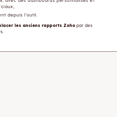
l
, avec des dashboards personnalisés et
ciaux,
t depuis l’outil.
lacer les anciens rapports Zoho
par des
s.