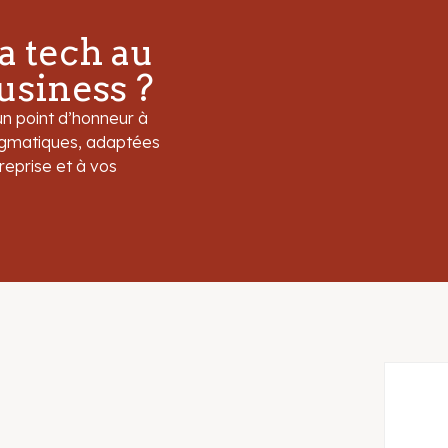
adipiscing elit, sed
do eiusmod tempor
la tech au
incididunt ut labore
usiness ?
et dolore magna
aliqua. Ut enim ad
un point d’honneur à
minim veniam, quis
ragmatiques, adaptées
nostrud exercitation
eprise et à vos
ullamco laboris nisi ut
aliquip ex ea
commodo
consequat. Duis aute
irure dolor in
reprehenderit in
voluptate velit esse
cillum dolore eu
fugiat nulla pariatur.
Block quote
Ordered list